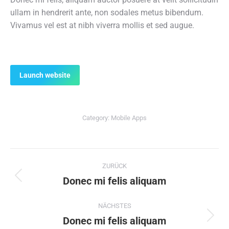
ullam in hendrerit ante, non sodales metus bibendum.
Vivamus vel est at nibh viverra mollis et sed augue.
Launch website
Category:
Mobile Apps
Project
ZURÜCK
navigation
Donec mi felis aliquam
Previous
project:
NÄCHSTES
Donec mi felis aliquam
Next