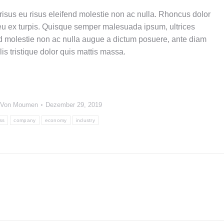
risus eu risus eleifend molestie non ac nulla. Rhoncus dolor
eu ex turpis. Quisque semper malesuada ipsum, ultrices
nd molestie non ac nulla augue a dictum posuere, ante diam
is tristique dolor quis mattis massa.
Von
Moumen
Dezember 29, 2019
ss
company
economy
industry