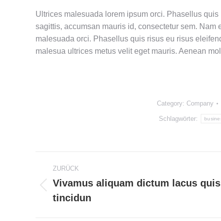
Ultrices malesuada lorem ipsum orci. Phasellus quis 
sagittis, accumsan mauris id, consectetur sem. Nam 
malesuada orci. Phasellus quis risus eu risus eleife
malesua ultrices metus velit eget mauris. Aenean moll
Category:
Company
Schlagwörter:
busine
Kommentarnavigation
ZURÜCK
Vivamus aliquam dictum lacus quis
Vorheriger
tincidun
Beitrag: